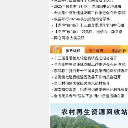
攸县举行处级领导干部荣誉退休仪式
2025年攸县村（社区）党组织书记培训班
全县集中整治违规吃喝工作推进会召开 李鹏
攸县举行2025年抗洪抢险综合演练
【党声“攸”扬】十三届县委理论学习中心组
【党声“攸”扬】“强党性、提信心、颂党恩
同心同德.大美里旺
廉政建设
民生保障
废品回收
十三届县委第九轮巡察情况汇报会召开
全县集中整治违规吃喝工作推进会召开 李鹏
李鹏程主持召开十三届县委第四轮巡察情况
省委第七巡视组巡视攸县工作动员会召开
里旺村创建国家级民主示范村简介
湖南省委常委、纪委书记傅奎来里旺村视察
全省元旦春节“送法下乡”集中示范活动在里