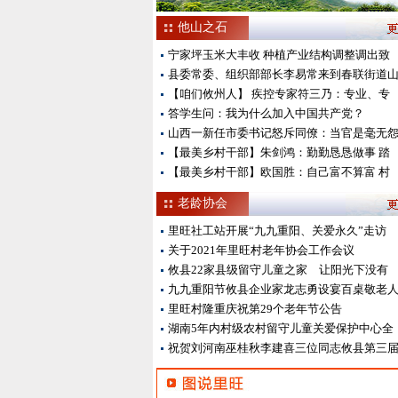
他山之石
宁家坪玉米大丰收 种植产业结构调整调出致
县委常委、组织部部长李易常来到春联街道
【咱们攸州人】 疾控专家符三乃：专业、专
答学生问：我为什么加入中国共产党？
山西一新任市委书记怒斥同僚：当官是毫无
【最美乡村干部】朱剑鸿：勤勤恳恳做事 踏
【最美乡村干部】欧国胜：自己富不算富 村
老龄协会
里旺社工站开展“九九重阳、关爱永久”走访
关于2021年里旺村老年协会工作会议
攸县22家县级留守儿童之家 让阳光下没有
九九重阳节攸县企业家龙志勇设宴百桌敬老
里旺村隆重庆祝第29个老年节公告
湖南5年内村级农村留守儿童关爱保护中心全
祝贺刘河南巫桂秋李建喜三位同志攸县第三