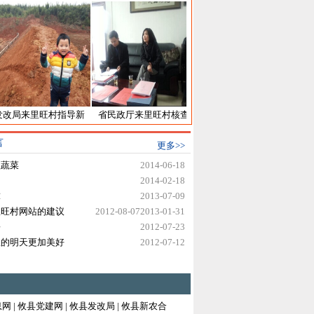
改局来里旺村指导新
省民政厅来里旺村核查依
里旺村首届象棋比赛落下
食产能田间工程项目
法自治工作
帷幕（图）
言
更多>>
建设
植蔬菜
2014-06-18
2014-02-18
球
2013-07-09
里旺村网站的建议
2012-08-07
2013-01-31
乡
2012-07-23
旺的明天更加美好
2012-07-12
息网
|
攸县党建网
|
攸县发改局
|
攸县新农合