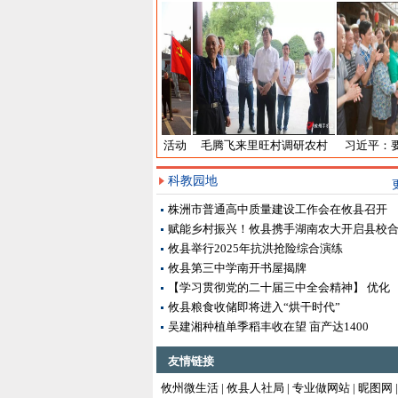
​里旺村2月份主题党日活动
毛腾飞来里旺村调研农村
习近平：要
纪实
人居环境整治工作
的合
科教园地
株洲市普通高中质量建设工作会在攸县召开
赋能乡村振兴！攸县携手湖南农大开启县校
攸县举行2025年抗洪抢险综合演练
攸县第三中学南开书屋揭牌
【学习贯彻党的二十届三中全会精神】 优化
攸县粮食收储即将进入“烘干时代”
吴建湘种植单季稻丰收在望 亩产达1400
友情链接
攸州微生活
|
攸县人社局
|
专业做网站
|
昵图网