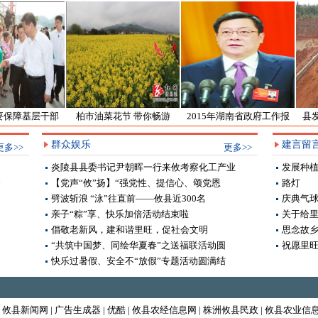
保障基层干部
柏市油菜花节 带你畅游
2015年湖南省政府工作报
县发
理待遇
8000亩花海
告全文
增粮
群众娱乐
建言留
更多>>
更多>>
炎陵县县委书记尹朝晖一行来攸考察化工产业
发展种
合
【党声“攸”扬】“强党性、提信心、颂党恩
路灯
劈波斩浪 “泳”往直前——攸县近300名
庆典气
亲子“粽”享、快乐加倍活动结束啦
关于给
倡敬老新风，建和谐里旺，促社会文明
思念故
“共筑中国梦、同绘华夏春”之送福联活动圆
祝愿里
快乐过暑假、安全不“放假”专题活动圆满结
|
攸县新闻网
|
广告生成器
|
优酷
|
攸县农经信息网
|
株洲攸县民政
|
攸县农业信