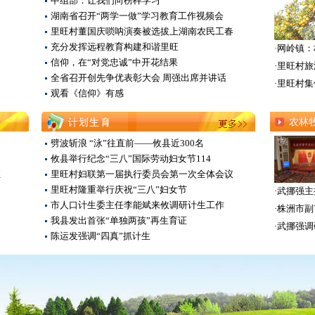
中组部：让我们向榜样学习
湖南省召开“两学一做”学习教育工作视频会
里旺村董国庆唢呐演奏被选拔上湖南农民工春
充分发挥远程教育构建和谐里旺
·
网岭镇：
信仰，在“对党忠诚”中开花结果
·
里旺村旅
全省召开创先争优表彰大会 周强出席并讲话
·
里旺村集
观看《信仰》有感
农林
劈波斩浪 “泳”往直前——攸县近300名
攸县举行纪念“三八”国际劳动妇女节114
汇
里旺村妇联第一届执行委员会第一次全体会议
里旺村隆重举行庆祝“三八”妇女节
·
武挪强主
市人口计生委主任李能斌来攸调研计生工作
·
株洲市副
复
我县发出首张“单独两孩”再生育证
·
武挪强调
陈运发强调“四真”抓计生