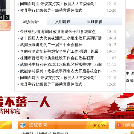
问询面对面 评议实打实：攸县人大常委会对1
12-10
攸县举行处级领导干部荣誉退休仪式
12-20
4
5
城乡同治
文明建设
里旺影像
金秋献礼 情满重阳 攸县离退休干部参观重点
10-10
省十四届人大代表株洲第二小组来攸开展调研活
10-14
武挪强宣讲党的二十届三中全会精神
10-15
李鹏程暗访烟花鞭炮安全生产工作 强调：以最
10-17
株洲市普通高中质量建设工作会在攸县召开
11-07
武挪强主持召开酒埠江水库库区捕捞垂钓行为综
11-15
赋能乡村振兴！攸县携手湖南农大开启县校合作
11-29
主 
问询面对面 评议实打实：攸县人大常委会对1
12-10
直播
攸县举行处级领导干部荣誉退休仪式
12-20
招商