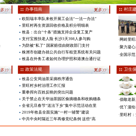
办事指南
村庄
欧阳瑞丰率队来攸开展工会法“一法一办法”
山
里旺村再生资源回收价格及积分明细表
攸县：出台“十条”措施支持企业复工复产
支付宝推扶老人险 长沙3天398人参与购
·
网岭里旺
怨
为防被“私了” 国家赔偿由财政部门支付
·
聚力凝心
株洲市创建办就公共自行车租赁系统有关问题
·
全国示范
攸县在外务工者如何办理护照和港澳台通行证
政策法规
卫生
攸县公安局油茶采摘秩序通告
里旺村乡村治理工作汇报
重拳挥向百姓反映的突出问题
人
关于禁止在天华油茶园区偷摘穗条和收购穗条
·
倡敬老新
全省元旦春节“送法下乡”集中示范活动在里
·
优丫漫绘
2019年攸县全面实施“一村一辅警”建设
·
里旺村：
届
中共中央时隔近三年再修党纪条例 这些“高