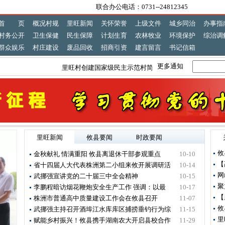
联合办公电话：0731--24812345
首 页
概况村规
里旺新闻
关怀荣誉
上级文件
城乡同治
办事指
村务公开
卫生保健
民生保障
计划生育
农林牧业
环境保护
综治调
群众娱乐
村庄建设
废品回收
招商引资
建言留言
书记信箱
更多通知
里旺村创建国家级民主示范村简介
攸县公安局油茶采摘秩
里旺新闻
攸县要闻
时政要闻
攸
金秋献礼 情满重阳 攸县离退休干部参观重点
10-10
【
省十四届人大代表株洲第二小组来攸开展调研活
10-14
网
武挪强宣讲党的二十届三中全会精神
10-15
聚
李鹏程暗访烟花鞭炮安全生产工作 强调：以最
10-17
【
株洲市普通高中质量建设工作会在攸县召开
11-07
​
武挪强主持召开酒埠江水库库区捕捞垂钓行为综
11-15
里
赋能乡村振兴！攸县携手湖南农大开启县校合作
11-29