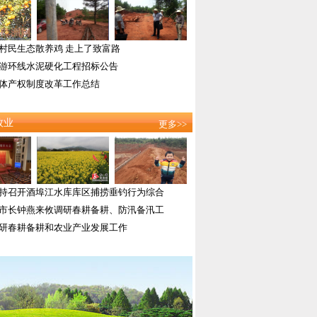
村民生态散养鸡 走上了致富路
游环线水泥硬化工程招标公告
体产权制度改革工作总结
牧业
更多>>
持召开酒埠江水库库区捕捞垂钓行为综合
市长钟燕来攸调研春耕备耕、防汛备汛工
研春耕备耕和农业产业发展工作