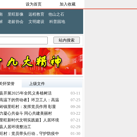
设为首页
加入收藏
南
里旺影像
远程教育
他山之石
解
老龄协会
文明建设
科普园地
序通告
中秋节活动圆满结束啦！
里旺村怎样抓好农村老年人养老服务工作汇
关怀荣誉
上级文件
县开展2025年全民义务植树活
03-11
高温下的劳动者】环卫工人：高温
07-25
岭镇里旺村：发挥党员作用 彰显
09-26
力凝心共奋斗 同心共建美丽村
03-22
里旺新时代文明实践篇】人居环境
07-21
攸县人居环境整治工
02-29
旺村：党员带头行动，守护防疫中
01-30