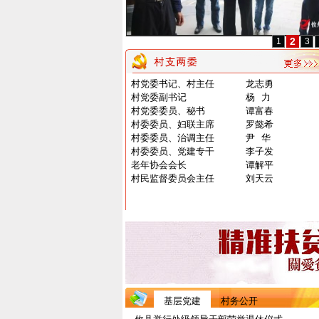
3
1
2
村党委书记、村主任
龙志勇
村党委副书记
杨 力
村党委委员、秘书
谭富春
村委委员、妇联主席
罗懿希
村委委员、治调主任
尹 华
村委委员、党建专干
李子发
老年协会会长
谭解平
村民监督委员会主任
刘天云
基层党建
村务公开