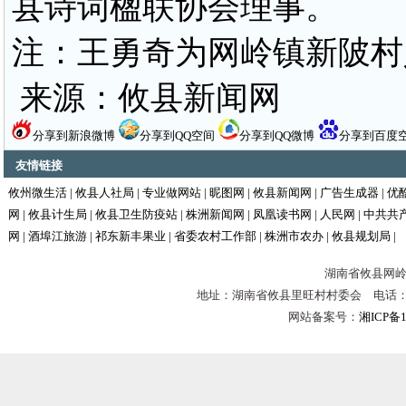
县诗词楹联协会理事。
注：王勇奇为网岭镇新陂村
来源：攸县新闻网
分享到新浪微博
分享到QQ空间
分享到QQ微博
分享到百度
友情链接
攸州微生活
|
攸县人社局
|
专业做网站
|
昵图网
|
攸县新闻网
|
广告生成器
|
优
网
|
攸县计生局
|
攸县卫生防疫站
|
株洲新闻网
|
凤凰读书网
|
人民网
|
中共共
网
|
酒埠江旅游
|
祁东新丰果业
|
省委农村工作部
|
株洲市农办
|
攸县规划局
|
湖南省攸县网岭镇
地址：湖南省攸县里旺村村委会 电话：0731-
网站备案号：
湘ICP备1