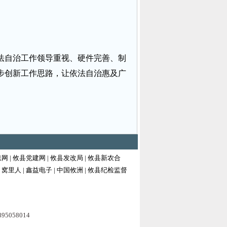
法自治工作领导重视、硬件完善、制
步创新工作思路，让依法自治惠及广
息网
|
攸县党建网
|
攸县发改局
|
攸县新农合
|
窝里人
|
鑫益电子
|
中国攸洲
|
攸县纪检监督
058014