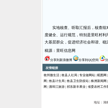
实地核查、听取汇报后，核查组对
度健全、运行规范，特别是里旺村利
大基层群众，促进经济社会和谐、稳
稿源：里旺信息网
分享到新浪微博
分享到QQ空间
分
友情链接
攸州微生活
|
攸县人社局
|
专业做网站
|
昵图网
网
|
攸县计生局
|
攸县卫生防疫站
|
株洲新闻网
网
|
酒埠江旅游
|
祁东新丰果业
|
省委农村工作
地址：湖南