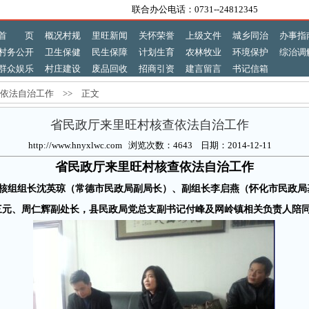
联合办公电话：0731--24812345
首 页
概况村规
里旺新闻
关怀荣誉
上级文件
城乡同治
办事指
村务公开
卫生保健
民生保障
计划生育
农林牧业
环境保护
综治调
群众娱乐
村庄建设
废品回收
招商引资
建言留言
书记信箱
依法自治工作 >> 正文
省民政厅来里旺村核查依法自治工作
http://www.hnyxlwc.com 浏览次数：4643 日期：2014-12-11
省民政厅来里旺村核查依法自治工作
叉考核组组长沈英琼（常德市民政局副局长）、副组长李启燕（怀化市民政
三元、周仁辉副处长，县民政局党总支副书记付峰及网岭镇相关负责人陪