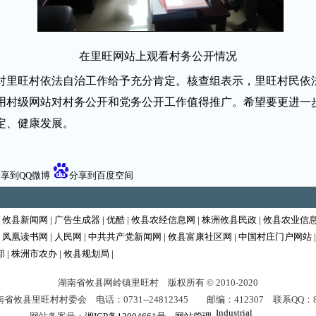
在里旺网站上观看村务公开情况
里旺村依法自治工作给予充分肯定。核查组表示，里旺村民依
用村级网站对村务公开和党务公开工作值得推广。希望要更进一
定、健康发展。
享到QQ微博
分享到百度空间
|
攸县新闻网
|
广告生成器
|
优酷
|
攸县农经信息网
|
株洲攸县民政
|
攸县农业信
|
凤凰读书网
|
人民网
|
中共共产党新闻网
|
攸县富康社区网
|
中国村庄门户网站
部
|
株洲市农办
|
攸县规划局
|
Ball
湖南省攸县网岭镇里旺村 版权所有 © 2010-2020
Valve
China
省攸县里旺村村委会 电话：0731--24812345 邮编：412307 联系QQ：895
Industrial