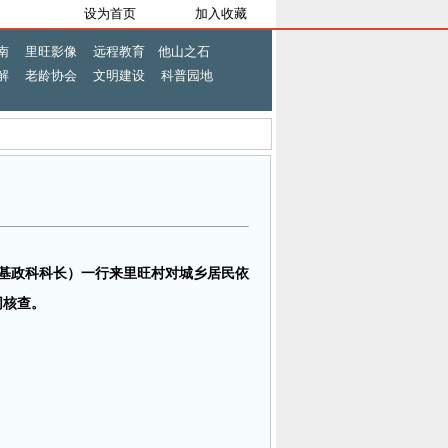
设为首页
加入收藏
南
里旺影像
远程教育
他山之石
解
老龄协会
文明建设
科普园地
局基政科科长）一行来里旺村对城乡居民依
同核查。