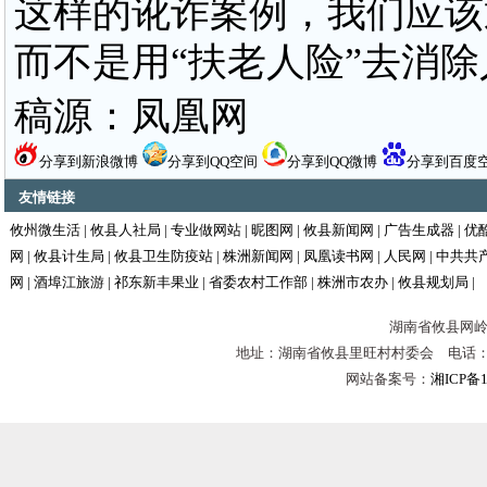
这样的讹诈案例，我们应该
而不是用“扶老人险”去消
稿源：凤凰网
分享到新浪微博
分享到QQ空间
分享到QQ微博
分享到百度
友情链接
攸州微生活
|
攸县人社局
|
专业做网站
|
昵图网
|
攸县新闻网
|
广告生成器
|
优
网
|
攸县计生局
|
攸县卫生防疫站
|
株洲新闻网
|
凤凰读书网
|
人民网
|
中共共
网
|
酒埠江旅游
|
祁东新丰果业
|
省委农村工作部
|
株洲市农办
|
攸县规划局
|
湖南省攸县网岭镇
地址：湖南省攸县里旺村村委会 电话：0731-
网站备案号：
湘ICP备1