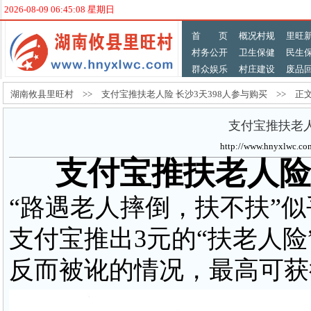
2026-08-09 06:45:09 星期日
首 页
概况村规
里旺
村务公开
卫生保健
民生
群众娱乐
村庄建设
废品
湖南攸县里旺村 >> 支付宝推扶老人险 长沙3天398人参与购买 >> 正
支付宝推扶老人
http://www.hnyxlw
支付宝推扶老人险 
“路遇老人摔倒，扶不扶”
支付宝推出3元的“扶老人
反而被讹的情况，最高可获