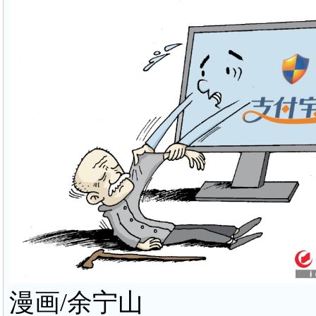
漫画/余宁山