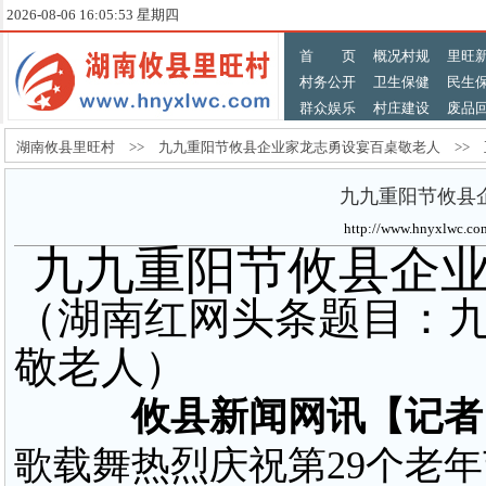
2026-08-06 16:05:54 星期四
首 页
概况村规
里旺
村务公开
卫生保健
民生
群众娱乐
村庄建设
废品
湖南攸县里旺村 >> 九九重阳节攸县企业家龙志勇设宴百桌敬老人 >> 
九九重阳节攸县
http://www.hnyxlw
九九重阳节攸县企
（湖南红网头条题目：
敬老人）
攸县新闻网讯【记者
歌载舞热烈庆祝第29个老年