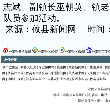
志斌、副镇长巫朝英、镇老
队员参加活动。
来源：攸县新闻网 时间：201
分享到新浪微博
分享到QQ空间
分享到QQ微博
分享到百度
友情链接
攸州微生活
|
攸县人社局
|
专业做网站
|
昵图网
|
攸县新闻网
|
广告生成器
|
优
网
|
攸县计生局
|
攸县卫生防疫站
|
株洲新闻网
|
凤凰读书网
|
人民网
|
中共共
网
|
酒埠江旅游
|
祁东新丰果业
|
省委农村工作部
|
株洲市农办
|
攸县规划局
|
湖南省攸县网岭镇
地址：湖南省攸县里旺村村委会 电话：0731-
网站备案号：
湘ICP备1