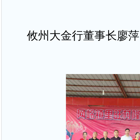
攸州大金行董事长廖萍、