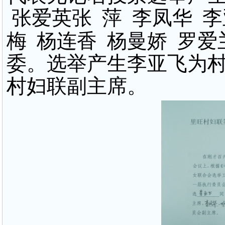
张爱英
张
萍
李凤华
李
梅
杨连香
杨曼娇
罗爱
委
。
选举产生
李亚飞
为
村妇联副主席。