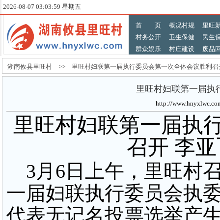
2026-08-07 03:04:00 星期五
首 页
概况村规
里旺
村务公开
卫生保健
民生
群众娱乐
村庄建设
废品
湖南攸县里旺村 >> 里旺村妇联第一届执行委员会第一次全体会议胜利召
里旺村妇联第一届执
http://www.hnyxlw
里旺村
妇联第一届执
召开 李
3月6日上午，里旺村
一届妇联执行委员会执
代表无记名投票选举产