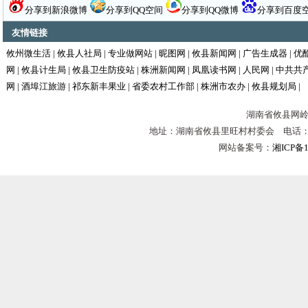
分享到新浪微博
分享到QQ空间
分享到QQ微博
分享到百度
友情链接
攸州微生活
|
攸县人社局
|
专业做网站
|
昵图网
|
攸县新闻网
|
广告生成器
|
优
网
|
攸县计生局
|
攸县卫生防疫站
|
株洲新闻网
|
凤凰读书网
|
人民网
|
中共共
网
|
酒埠江旅游
|
祁东新丰果业
|
省委农村工作部
|
株洲市农办
|
攸县规划局
|
湖南省攸县网岭镇
地址：湖南省攸县里旺村村委会 电话：0731-
网站备案号：
湘ICP备1