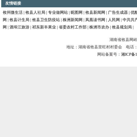
友情链接
攸州微生活
|
攸县人社局
|
专业做网站
|
昵图网
|
攸县新闻网
|
广告生成器
|
优
网
|
攸县计生局
|
攸县卫生防疫站
|
株洲新闻网
|
凤凰读书网
|
人民网
|
中共共
网
|
酒埠江旅游
|
祁东新丰果业
|
省委农村工作部
|
株洲市农办
|
攸县规划局
|
湖南省攸县网岭镇
地址：湖南省攸县里旺村村委会 电话：0731-
网站备案号：
湘ICP备1