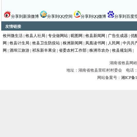
分享到新浪微博
分享到QQ空间
分享到QQ微博
分享到百度
友情链接
攸州微生活
|
攸县人社局
|
专业做网站
|
昵图网
|
攸县新闻网
|
广告生成器
|
优
网
|
攸县计生局
|
攸县卫生防疫站
|
株洲新闻网
|
凤凰读书网
|
人民网
|
中共共
网
|
酒埠江旅游
|
祁东新丰果业
|
省委农村工作部
|
株洲市农办
|
攸县规划局
|
湖南省攸县网岭镇
地址：湖南省攸县里旺村村委会 电话：0731-
网站备案号：
湘ICP备1