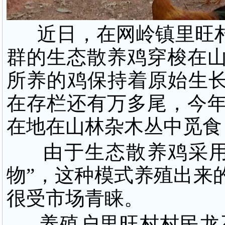
近日，在网岭镇里旺村
群的生态散养鸡穿梭在
所养的鸡保持着原始生长
在存栏还有万多尾，今
在地在山林杂木丛中觅食
由于生态散养鸡采用自
物”，这种模式养殖出来
很受市场青睐。
养殖户里旺村村民龙石