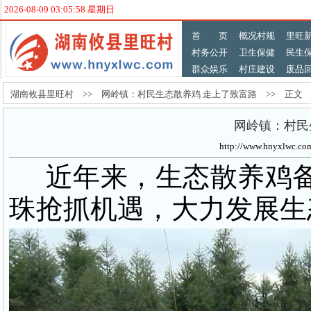
2026-08-09 03:05:58 星期日
首 页
概况村规
里旺
村务公开
卫生保健
民生
群众娱乐
村庄建设
废品
湖南攸县里旺村 >> 网岭镇：村民生态散养鸡 走上了致富路 >> 正文
网岭镇：村民
http://www.hnyxlw
近年来，生态散养鸡备
珠
抢抓机遇，大力发展生