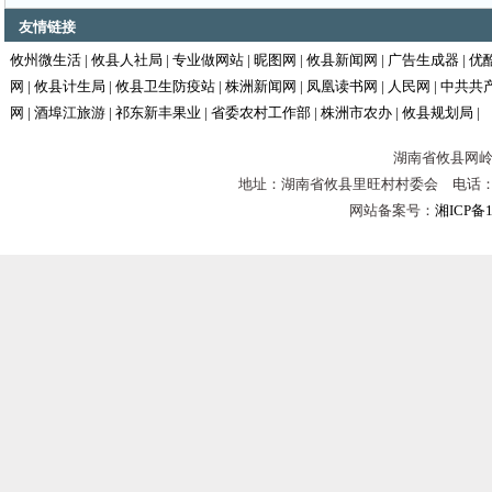
友情链接
攸州微生活
|
攸县人社局
|
专业做网站
|
昵图网
|
攸县新闻网
|
广告生成器
|
优
网
|
攸县计生局
|
攸县卫生防疫站
|
株洲新闻网
|
凤凰读书网
|
人民网
|
中共共
网
|
酒埠江旅游
|
祁东新丰果业
|
省委农村工作部
|
株洲市农办
|
攸县规划局
|
湖南省攸县网岭镇
地址：湖南省攸县里旺村村委会 电话：0731-
网站备案号：
湘ICP备1