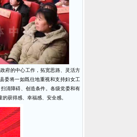
政府的中心工作，拓宽思路、灵活方
县委将一如既往地重视和支持妇女工
、扫清障碍、创造条件。各级党委和有
童的获得感、幸福感、安全感。