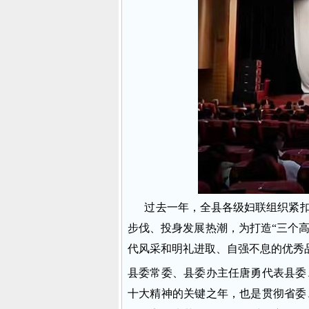
过去一年，全县各级妇联组织紧扣
步伐、投身发展热潮，为打造“三个高
代风采和明礼进取、自强不息的优秀
县委常委、县委办主任唐勇代表县委
十大精神的关键之年，也是贯彻省委