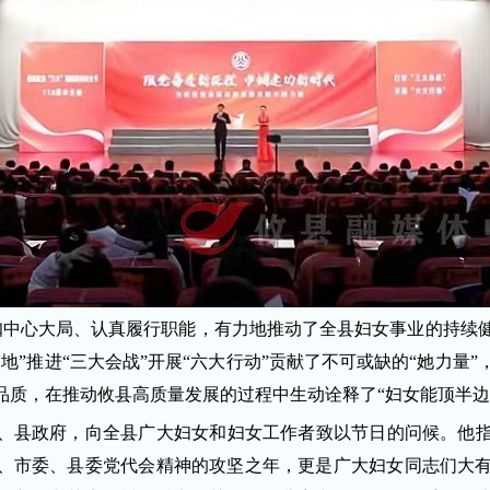
中心大局、认真履行职能，有力地推动了全县妇女事业的持续健
地”推进“三大会战”开展“六大行动”贡献了不可或缺的“她力量
品质，在推动攸县高质量发展的过程中生动诠释了“妇女能顶半边
、县政府，向全县广大妇女和妇女工作者致以节日的问候。他指出
、市委、县委党代会精神的攻坚之年，更是广大妇女同志们大