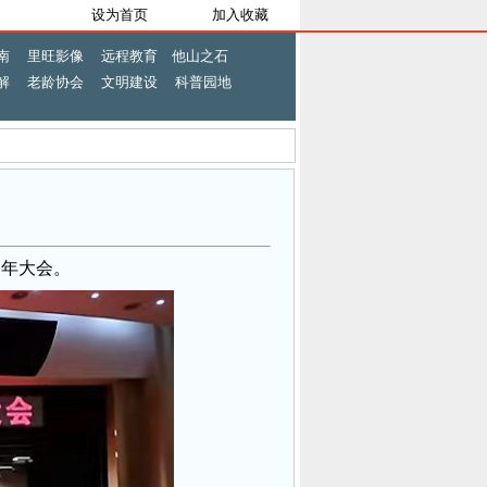
设为首页
加入收藏
南
里旺影像
远程教育
他山之石
解
老龄协会
文明建设
科普园地
周年大会。