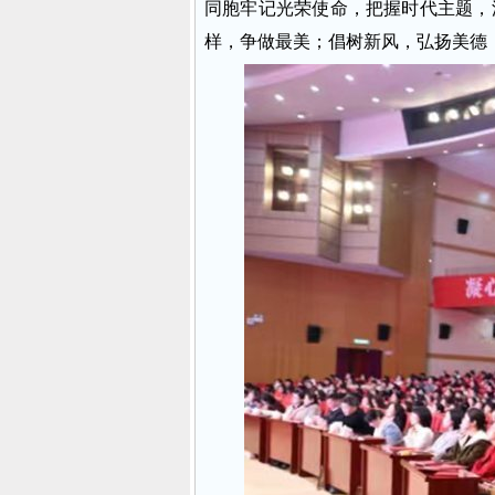
同胞牢记光荣使命，把握时代主题，
样，争做最美；倡树新风，弘扬美德