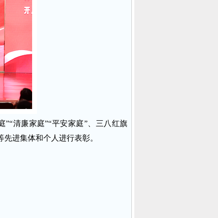
”“清廉家庭”“平安家庭”、三八红旗
等先进集体和个人进行表彰。