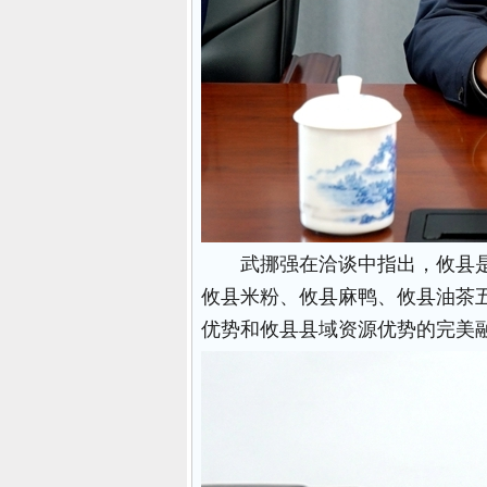
武挪强在洽谈中指出，攸县
攸县米粉、攸县麻鸭、攸县油茶五
优势和攸县县域资源优势的完美