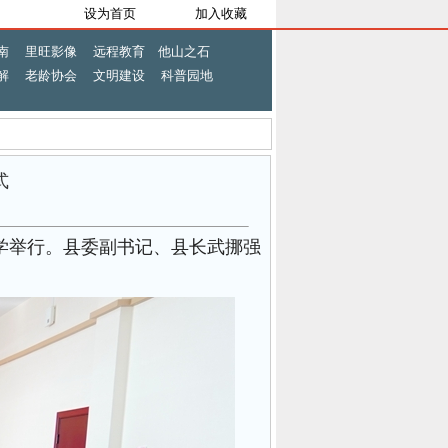
设为首页
加入收藏
南
里旺影像
远程教育
他山之石
解
老龄协会
文明建设
科普园地
式
大学举行。县委副书记、县长武挪强