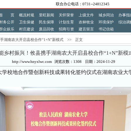
联合办公电话：0731--24812345
首 页
概况村规
里旺新闻
关怀荣誉
上级文件
城乡同治
办事指
村务公开
卫生保健
民生保障
计划生育
农林牧业
环境保护
综治调
群众娱乐
村庄建设
废品回收
招商引资
建言留言
书记信箱
湖南农大开启县校合作“1+N”新模式 >> 正文
能乡村振兴！攸县携手湖南农大开启县校合作“1+N”新模
http://www.hnyxlwc.com 浏览次数：1308 日期：2024-11-29
业大学校地合作暨创新科技成果转化签约仪式在湖南农业