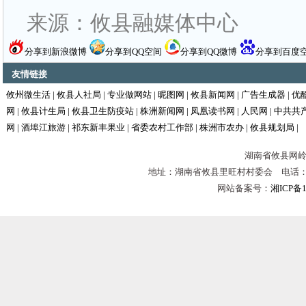
来源：攸县融媒体中心
分享到新浪微博
分享到QQ空间
分享到QQ微博
分享到百度
友情链接
攸州微生活
|
攸县人社局
|
专业做网站
|
昵图网
|
攸县新闻网
|
广告生成器
|
优
网
|
攸县计生局
|
攸县卫生防疫站
|
株洲新闻网
|
凤凰读书网
|
人民网
|
中共共
网
|
酒埠江旅游
|
祁东新丰果业
|
省委农村工作部
|
株洲市农办
|
攸县规划局
|
湖南省攸县网岭镇
地址：湖南省攸县里旺村村委会 电话：0731-
网站备案号：
湘ICP备1