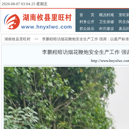
2026-08-07 03:04:27 星期五
首 页
概况村规
里旺
村务公开
卫生保健
民生
群众娱乐
村庄建设
废品
湖南攸县里旺村 >> 李鹏程暗访烟花鞭炮安全生产工作 强调：以最严标准
李鹏程暗访烟花鞭炮安全生产工作 强
http://www.hnyxlw