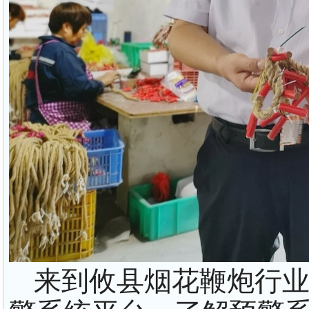
来到攸县烟花鞭炮行