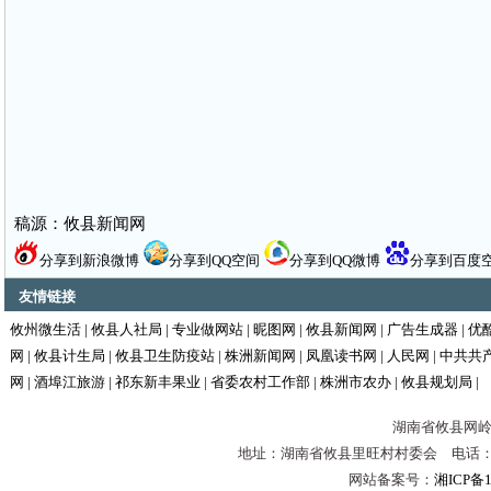
稿源：攸县新闻网
分享到新浪微博
分享到QQ空间
分享到QQ微博
分享到百度
友情链接
攸州微生活
|
攸县人社局
|
专业做网站
|
昵图网
|
攸县新闻网
|
广告生成器
|
优
网
|
攸县计生局
|
攸县卫生防疫站
|
株洲新闻网
|
凤凰读书网
|
人民网
|
中共共
网
|
酒埠江旅游
|
祁东新丰果业
|
省委农村工作部
|
株洲市农办
|
攸县规划局
|
湖南省攸县网岭镇
地址：湖南省攸县里旺村村委会 电话：0731-
网站备案号：
湘ICP备1