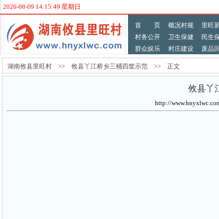
2026-08-09 14:15:49 星期日
首 页
概况村规
里旺
村务公开
卫生保健
民生
群众娱乐
村庄建设
废品
湖南攸县里旺村 >> 攸县丫江桥乡三桶四筐示范 >> 正文
攸县丫
http://www.hnyxlw