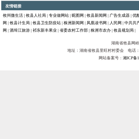
友情链接
攸州微生活
|
攸县人社局
|
专业做网站
|
昵图网
|
攸县新闻网
|
广告生成器
|
优
网
|
攸县计生局
|
攸县卫生防疫站
|
株洲新闻网
|
凤凰读书网
|
人民网
|
中共共
网
|
酒埠江旅游
|
祁东新丰果业
|
省委农村工作部
|
株洲市农办
|
攸县规划局
|
湖南省攸县网岭镇
地址：湖南省攸县里旺村村委会 电话：0731-
网站备案号：
湘ICP备1