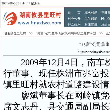
2026-08-06 08:44:47 星期四
首 页
概况村规
里旺
村务公开
卫生保健
民生
群众娱乐
村庄建设
废品
湖南攸县里旺村 >> “兆富”公司董事长廖斌到网岭镇里旺村考察 >> 正
“兆富”公司董
http://www.hnyxlw
2009年12月4日，南
行董事、现任株洲市兆富投
镇里旺村就农村道路建设情
廖斌董事长在网岭镇党委
席文志丹、县交通局副局长