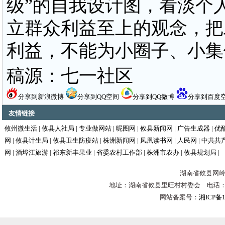
级”的自我设计图，看淡个
立群众利益至上的观念，把
利益，不能为小圈子、小集
稿源：七一社区
分享到新浪微博
分享到QQ空间
分享到QQ微博
分享到百度
友情链接
攸州微生活
|
攸县人社局
|
专业做网站
|
昵图网
|
攸县新闻网
|
广告生成器
|
优
网
|
攸县计生局
|
攸县卫生防疫站
|
株洲新闻网
|
凤凰读书网
|
人民网
|
中共共
网
|
酒埠江旅游
|
祁东新丰果业
|
省委农村工作部
|
株洲市农办
|
攸县规划局
|
湖南省攸县网岭镇
地址：湖南省攸县里旺村村委会 电话：0731-
网站备案号：
湘ICP备1