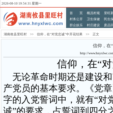
2026-08-10 19:54:32 星期一
首 页
概况村规
里旺
村务公开
卫生保健
民生
群众娱乐
村庄建设
废品
湖南攸县里旺村 >> 信仰，在“对党忠诚”中开花结果 >> 正文
信仰，在
http://www.hnyxlw
信仰，在“
无论革命时期还是建设和改
产党员的基本要求。《党章
字的入党誓词中，就有“对党
诚”的要求，占誓词到四分