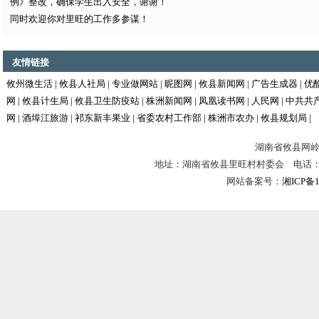
例》整改，确保学生出入安全，谢谢！
同时欢迎你对里旺的工作多参谋！
友情链接
攸州微生活
|
攸县人社局
|
专业做网站
|
昵图网
|
攸县新闻网
|
广告生成器
|
优
网
|
攸县计生局
|
攸县卫生防疫站
|
株洲新闻网
|
凤凰读书网
|
人民网
|
中共共
网
|
酒埠江旅游
|
祁东新丰果业
|
省委农村工作部
|
株洲市农办
|
攸县规划局
|
湖南省攸县网岭镇
地址：湖南省攸县里旺村村委会 电话：0731-
网站备案号：
湘ICP备1