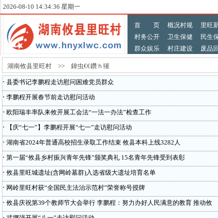
2026-08-10 14:34:36 星期一
首 页
概况村规
里旺
村务公开
卫生保健
民生
群众娱乐
村庄建设
废品
湖南攸县里旺村 >> 鍏虫€€鑽ｈ獕
·
县委书记李鹏程走访慰问困难党员群众
·
李鹏程开展春节前走访慰问活动
·
欧阳瑞丰率队来攸开展工会法“一法一办法”检查工作
·
【庆“七一”】李鹏程开展“七一”走访慰问活动
·
湖南省2024年普通高校招生录取工作结束 攸县本科上线3282人
·
第一届“攸县乡村振兴青年先锋”颁奖典礼 15名青年先锋受到表彰
·
攸县里旺城遗址(含网岭墓群)入选省级大遗址培育名单
·
网岭里旺村获“全国民主法治示范村”荣誉称号授牌
·
攸县庆祝第39个教师节大会举行 李鹏程：努力办好人民满意的教育 推动攸
·
武挪强开展“八一”走访慰问活动