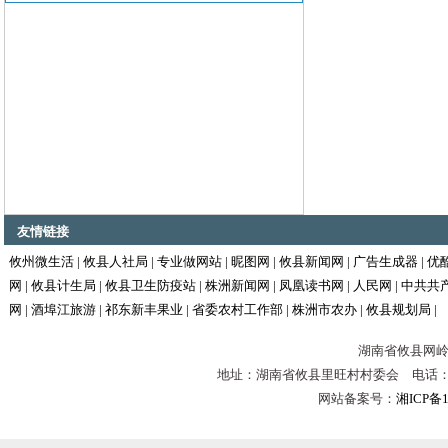
友情链接
攸州微生活
|
攸县人社局
|
专业做网站
|
昵图网
|
攸县新闻网
|
广告生成器
|
优
网
|
攸县计生局
|
攸县卫生防疫站
|
株洲新闻网
|
凤凰读书网
|
人民网
|
中共共
网
|
酒埠江旅游
|
祁东新丰果业
|
省委农村工作部
|
株洲市农办
|
攸县规划局
|
湖南省攸县网岭镇
地址：湖南省攸县里旺村村委会 电话：0731-
网站备案号：
湘ICP备1