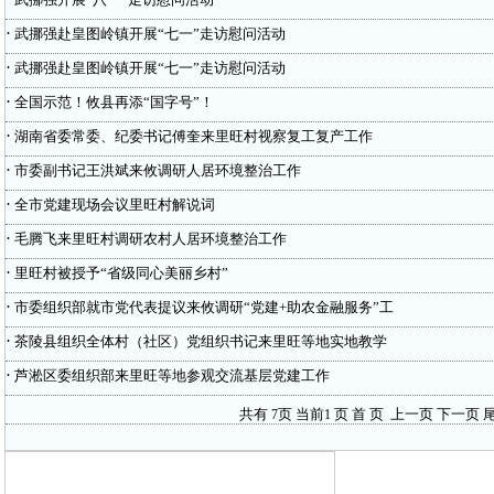
·
武挪强赴皇图岭镇开展“七一”走访慰问活动
·
武挪强赴皇图岭镇开展“七一”走访慰问活动
·
全国示范！攸县再添“国字号”！
·
湖南省委常委、纪委书记傅奎来里旺村视察复工复产工作
·
市委副书记王洪斌来攸调研人居环境整治工作
·
全市党建现场会议里旺村解说词
·
毛腾飞来里旺村调研农村人居环境整治工作
·
里旺村被授予“省级同心美丽乡村”
·
​市委组织部就市党代表提议来攸调研“党建+助农金融服务”工
·
​茶陵县组织全体村（社区）党组织书记来里旺等地实地教学
·
芦淞区委组织部来里旺等地参观交流基层党建工作
共有
页 当前
页
首 页
上一页
下一页
尾
7
1