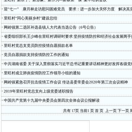
·
迎“七一” 康月林走访慰问困难党员 要求：进一步加大关怀力度 解决其
·
里旺村“同心美丽乡村”建设总结
·
网岭镇第二选区补选县镇人大代表当选公告（6号公告）
·
省委组织部长王少峰在里旺村调研时要求 坚持疫情防控和经济社会发展两手
·
里旺村党总支党员防控疫情自愿捐款名单
·
党员自愿捐款支持疫情防控工作的通知
·
中共湖南省委 关于深入贯彻落实习近平总书记重要讲话精神更好发挥各级党
·
里旺村成立肺炎疫情防控工作领导小组的通知
·
网岭镇紧急召开抗击疫情工作会议 传达县委常委会2020年第三次会议精神
·
2019年里旺村党总支向上级党委述职报告
·
中国共产党第十九届中央委员会第四次全体会议公报解读
共有
页 当前
页
首 页
上一页
下一页
17
1