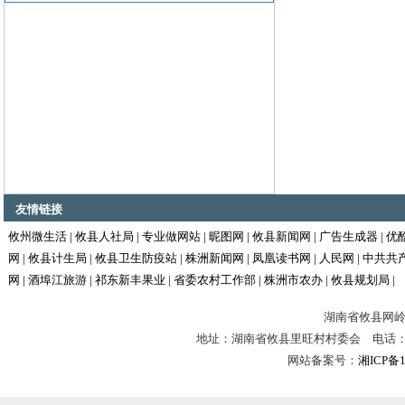
友情链接
攸州微生活
|
攸县人社局
|
专业做网站
|
昵图网
|
攸县新闻网
|
广告生成器
|
优
网
|
攸县计生局
|
攸县卫生防疫站
|
株洲新闻网
|
凤凰读书网
|
人民网
|
中共共
网
|
酒埠江旅游
|
祁东新丰果业
|
省委农村工作部
|
株洲市农办
|
攸县规划局
|
湖南省攸县网岭镇
地址：湖南省攸县里旺村村委会 电话：0731-
网站备案号：
湘ICP备1