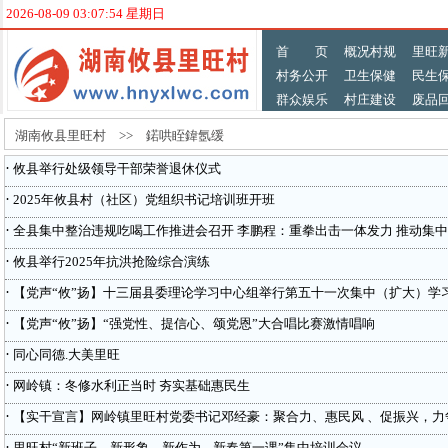
2026-08-09 03:07:54 星期日
首 页
概况村规
里旺
村务公开
卫生保健
民生
群众娱乐
村庄建设
废品
湖南攸县里旺村 >> 鍩哄眰鍏氬缓
·
攸县举行处级领导干部荣誉退休仪式
·
2025年攸县村（社区）党组织书记培训班开班
·
全县集中整治违规吃喝工作推进会召开 李鹏程：重拳出击一体发力 推动集中
·
攸县举行2025年抗洪抢险综合演练
·
【党声“攸”扬】十三届县委理论学习中心组举行第五十一次集中（扩大）学
·
【党声“攸”扬】“强党性、提信心、颂党恩”大合唱比赛激情唱响
·
同心同德.大美里旺
·
网岭镇：冬修水利正当时 夯实基础惠民生
·
【实干宣言】网岭镇里旺村党委书记邓经豪：聚合力、惠民风 、促振兴，力
·
里旺村“新班子、新形象、新作为---新春第一课”集中培训会议