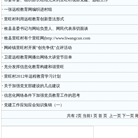
·
一张远程教育网编织进村组
·
里旺村利用远程教育创新普法形式
·
攸县县委书记与网站负责人、网民代表亲切面谈
·
攸县里旺村有个里旺网(http://www.liwangcun.com
·
网岭镇里旺村开展“创先争优”点评活动
·
卫星远程教育网播出网络大讲堂节目单
·
充分发挥信息化教育构建和谐里旺
·
里旺村2012年远程教育学习计划
·
关于加强党支部建设的几点建议
·
信息化网络条件下加强党员教育工作的思考
·
党建工作应知应会知识集锦（一）
共有
页 当前
页
首 页
上一页
下一页
尾
2
1