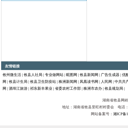
友情链接
攸州微生活
|
攸县人社局
|
专业做网站
|
昵图网
|
攸县新闻网
|
广告生成器
|
优
网
|
攸县计生局
|
攸县卫生防疫站
|
株洲新闻网
|
凤凰读书网
|
人民网
|
中共共
网
|
酒埠江旅游
|
祁东新丰果业
|
省委农村工作部
|
株洲市农办
|
攸县规划局
|
湖南省攸县网岭镇
地址：湖南省攸县里旺村村委会 电话：0731-
网站备案号：
湘ICP备1