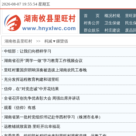
2026-08-07 19:55:54 星期五
首 页
概况村规
里旺
村务公开
卫生保健
民生
群众娱乐
村庄建设
废品
湖南攸县里旺村 >> 杩滅▼鏁欒偛
·
中组部：让我们向榜样学习
·
湖南省召开“两学一做”学习教育工作视频会议
·
里旺村董国庆唢呐演奏被选拔上湖南农民工春晚
·
充分发挥远程教育构建和谐里旺
·
信仰，在“对党忠诚”中开花结果
·
全省召开创先争优表彰大会 周强出席并讲话
·
观看《信仰》有感
·
湖南省第一批村党组织书记赴华西村学习（株洲市名单）
·
远教铺就致富路 里旺开出幸福花
·
市委常委、组织部长程绍光来到里旺村视察党建、远教工作