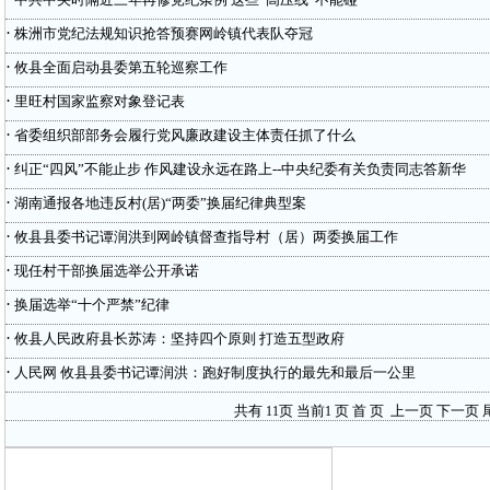
·
株洲市党纪法规知识抢答预赛网岭镇代表队夺冠
·
攸县全面启动县委第五轮巡察工作
·
里旺村国家监察对象登记表
·
省委组织部部务会履行党风廉政建设主体责任抓了什么
·
纠正“四风”不能止步 作风建设永远在路上--中央纪委有关负责同志答新华
·
湖南通报各地违反村(居)“两委”换届纪律典型案
·
攸县县委书记谭润洪到网岭镇督查指导村（居）两委换届工作
·
现任村干部换届选举公开承诺
·
换届选举“十个严禁”纪律
·
攸县人民政府县长苏涛：坚持四个原则 打造五型政府
·
人民网 攸县县委书记谭润洪：跑好制度执行的最先和最后一公里
共有
页 当前
页
首 页
上一页
下一页
11
1