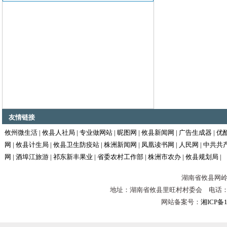
友情链接
攸州微生活
|
攸县人社局
|
专业做网站
|
昵图网
|
攸县新闻网
|
广告生成器
|
优
网
|
攸县计生局
|
攸县卫生防疫站
|
株洲新闻网
|
凤凰读书网
|
人民网
|
中共共
网
|
酒埠江旅游
|
祁东新丰果业
|
省委农村工作部
|
株洲市农办
|
攸县规划局
|
湖南省攸县网岭镇
地址：湖南省攸县里旺村村委会 电话：0731-
网站备案号：
湘ICP备1