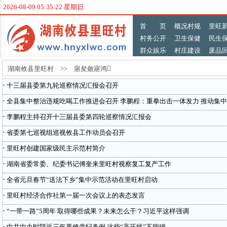
2026-08-09 05:35:22 星期日
首 页
概况村规
里旺
村务公开
卫生保健
民生
群众娱乐
村庄建设
废品
湖南攸县里旺村 >> 寤夋斂寤鸿
·
十三届县委第九轮巡察情况汇报会召开
·
全县集中整治违规吃喝工作推进会召开 李鹏程：重拳出击一体发力 推动集中
·
李鹏程主持召开十三届县委第四轮巡察情况汇报会
·
省委第七巡视组巡视攸县工作动员会召开
·
里旺村创建国家级民主示范村简介
·
湖南省委常委、纪委书记傅奎来里旺村视察复工复产工作
·
全省元旦春节“送法下乡”集中示范活动在里旺村启动
·
里旺村经济合作社第一届一次会议上的表态发言
·
“一带一路”5周年 取得哪些成果？未来怎么干？习近平这样强调
·
中共中央时隔近三年再修党纪条例 这些“高压线”不能碰