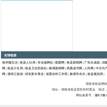
友情链接
攸州微生活
|
攸县人社局
|
专业做网站
|
昵图网
|
攸县新闻网
|
广告生成器
|
优
网
|
攸县计生局
|
攸县卫生防疫站
|
株洲新闻网
|
凤凰读书网
|
人民网
|
中共共
网
|
酒埠江旅游
|
祁东新丰果业
|
省委农村工作部
|
株洲市农办
|
攸县规划局
|
湖南省攸县网岭镇
地址：湖南省攸县里旺村村委会 电话：0731-
网站备案号：
湘ICP备1