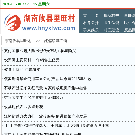
2026-08-08 22:48:45 星期六
首 页
概况村规
里旺
村务公开
卫生保健
民生
群众娱乐
村庄建设
废品
湖南攸县里旺村 >> 姹備緵淇℃伅
·
支付宝推扶老人险 长沙3天398人参与购买
·
农民网上卖药材 一年销售上亿元
·
攸县土特产 红薯粉皮
·
俄罗斯将禁止使用苹果公司产品 法令自2015年生效
·
不动产登记条例征民意 专家称或现房产集中抛售
·
益阳大学生回乡养青蛙年入4000万
·
攸县现代农业多点开花
·
江桥街道办大力推广农技服务 促进蔬菜产业发展
·
【“十佳创业能手”候选人】王攸军：让大地山泉滋润万户千家
·
三星向中国消费者道歉 7款问题机型延保一年