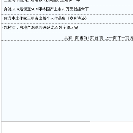
·
奔驰GLA最便宜SUV即将国产上市20万元就能拿下
·
攸县本土作家王勇奇出版个人作品集《岁月诗迹》
·
姚树洁：房地产泡沫若破裂 老百姓全得玩完
共有
页 当前
页
首 页
上一页
下一页
尾
1
1